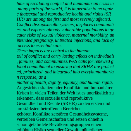
time
of
escalating
conflict
and
humanitarian
crisis
in
many
parts
of
the
world
,
it
is
imperative
to
recogniz
e
that
sexual
and
reproductive
health
and
rights
(SR
HR)
are
among
the
first
and
most
severely
affected
.
Conflict
disrupts
health
systems
,
displaces
communiti
es
,
and
exposes
already
vulnerable
populations
to
gr
eater
risks
of
sexual
violence
,
maternal
morbidity
,
un
intended
pregnancy
,
untreated
infections
,
and
lack
of
access
to
essential
care
.
These
impacts
are
central
to
the
human
toll
of
conflict
and
carry
lasting
effects
on
individuals
,
families
,
and
communities
.
WAS
calls
for
renewed
g
lobal
commitment
to
ensuring
that
SRHR
are
protect
ed
,
prioritized
,
and
integrated
into
every
humanitaria
n
response
,
as
a
matter
of
health
,
dignit
y
,
equality
,
and
human
rights
.
Angesichts eskalierender Konflikte und humanitärer
Krisen in vielen Teilen der Welt ist es unerlässlich zu
erkennen, dass sexuelle und reproduktive
Gesundheit und Rechte (SRHR) zu den ersten und
am stärksten betroffenen Bereichen
gehören.Konflikte zerstören Gesundheitssysteme,
vertreiben Gemeinschaften und setzen ohnehin
schon gefährdete Bevölkerungsgruppen einem
erhöhten Risiko sexueller Gewalt, mütterlicher