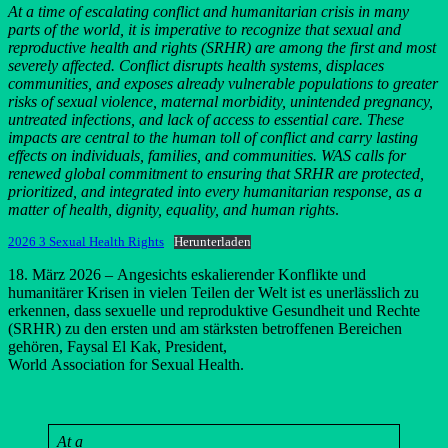
At a time of escalating conflict and humanitarian crisis in many
parts of the world, it is imperative to recognize that sexual and
reproductive health and rights (SRHR) are among the first and most
severely affected. Conflict disrupts health systems, displaces
communities, and exposes already vulnerable populations to greater
risks of sexual violence, maternal morbidity, unintended pregnancy,
untreated infections, and lack of access to essential care. These
impacts are central to the human toll of conflict and carry lasting
effects on individuals, families, and communities. WAS calls for
renewed global commitment to ensuring that SRHR are protected,
prioritized, and integrated into every humanitarian response, as a
matter of health, dignity, equality, and human rights
.
2026 3 Sexual Health Rights
Herunterladen
18. März 2026 – Angesichts eskalierender Konflikte und
humanitärer Krisen in vielen Teilen der Welt ist es unerlässlich zu
erkennen, dass sexuelle und reproduktive Gesundheit und Rechte
(SRHR) zu den ersten und am stärksten betroffenen Bereichen
gehören, Faysal El Kak, President,
World Association for Sexual Health.
At
a