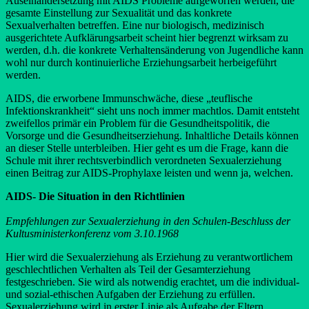
Auseinandersetzung mit AIDS Probleme aufgeworfen werden, die
gesamte Einstellung zur Sexualität und das konkrete
Sexualverhalten betreffen. Eine nur biologisch, medizinisch
ausgerichtete Aufklärungsarbeit scheint hier begrenzt wirksam zu
werden, d.h. die konkrete Verhaltensänderung von Jugendliche kann
wohl nur durch kontinuierliche Erziehungsarbeit herbeigeführt
werden.
AIDS, die erworbene Immunschwäche, diese „teuflische
Infektionskrankheit“ sieht uns noch immer machtlos. Damit entsteht
zweifellos primär ein Problem für die Gesundheitspolitik, die
Vorsorge und die Gesundheitserziehung. Inhaltliche Details können
an dieser Stelle unterbleiben. Hier geht es um die Frage, kann die
Schule mit ihrer rechtsverbindlich verordneten Sexualerziehung
einen Beitrag zur AIDS-Prophylaxe leisten und wenn ja, welchen.
AIDS- Die Situation in den Richtlinien
Empfehlungen zur Sexualerziehung in den Schulen-Beschluss der
Kultusministerkonferenz vom 3.10.1968
Hier wird die Sexualerziehung als Erziehung zu verantwortlichem
geschlechtlichen Verhalten als Teil der Gesamterziehung
festgeschrieben. Sie wird als notwendig erachtet, um die individual-
und sozial-ethischen Aufgaben der Erziehung zu erfüllen.
Sexualerziehung wird in erster Linie als Aufgabe der Eltern