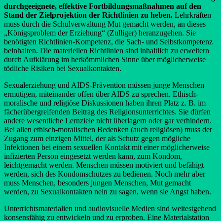
durchgeeignete, effektive Fortbildungsmaßnahmen auf den
Stand der Zielprojektion der Richtlinien zu heben.
Lehrkräften
muss durch die Schulverwaltung Mut gemacht werden, an dieses
„Königsproblem der Erziehung“ (Zulliger) heranzugehen. Sie
benötigten Richtlinien-Kompetenz, die Sach- und Selbstkompetenz
beinhalten. Die materiellen Richtlinien sind inhaltlich zu erweitern
durch Aufklärung im herkömmlichen Sinne über möglicherweise
tödliche Risiken bei Sexualkontakten.
Sexualerziehung und AIDS-Prävention müssen junge Menschen
ermutigen, miteinander offen über AIDS zu sprechen. Ethisch-
moralische und religiöse Diskussionen haben ihren Platz z. B. im
fächerübergreifenden Beitrag des Religionsunterrichtes. Sie dürfen
andere wesentliche Lernziele nicht überlagern oder gar verhindern.
Bei allen ethisch-moralischen Bedenken (auch religiösen) muss der
Zugang zum einzigen Mittel, der als Schutz gegen mögliche
Infektionen bei einem sexuellen Kontakt mit einer möglicherweise
infizierten Person eingesetzt werden kann, zum Kondom,
leichtgemacht werden. Menschen müssen motiviert und befähigt
werden, sich des Kondomschutzes zu bedienen. Noch mehr aber
muss Menschen, besonders jungen Menschen, Mut gemacht
werden, zu Sexualkontakten nein zu sagen, wenn sie Angst haben.
Unterrichtsmaterialien und audiovisuelle Medien sind weitestgehend
konsensfähig zu entwickeln und zu erproben. Eine Materialstation