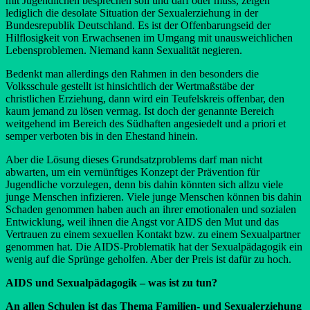
mit Jugendlichen besprechen soll und darf oder muss, zeigen
lediglich die desolate Situation der Sexualerziehung in der
Bundesrepublik Deutschland. Es ist der Offenbarungseid der
Hilflosigkeit von Erwachsenen im Umgang mit unausweichlichen
Lebensproblemen. Niemand kann Sexualität negieren.
Bedenkt man allerdings den Rahmen in den besonders die
Volksschule gestellt ist hinsichtlich der Wertmaßstäbe der
christlichen Erziehung, dann wird ein Teufelskreis offenbar, den
kaum jemand zu lösen vermag. Ist doch der genannte Bereich
weitgehend im Bereich des Südhaften angesiedelt und a priori et
semper verboten bis in den Ehestand hinein.
Aber die Lösung dieses Grundsatzproblems darf man nicht
abwarten, um ein vernünftiges Konzept der Prävention für
Jugendliche vorzulegen, denn bis dahin könnten sich allzu viele
junge Menschen infizieren. Viele junge Menschen können bis dahin
Schaden genommen haben auch an ihrer emotionalen und sozialen
Entwicklung, weil ihnen die Angst vor AIDS den Mut und das
Vertrauen zu einem sexuellen Kontakt bzw. zu einem Sexualpartner
genommen hat. Die AIDS-Problematik hat der Sexualpädagogik ein
wenig auf die Sprünge geholfen. Aber der Preis ist dafür zu hoch.
AIDS und Sexualpädagogik – was ist zu tun?
An allen Schulen ist das Thema Familien- und Sexualerziehung