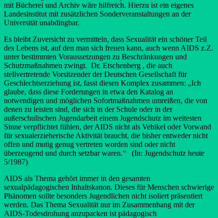
mit Bücherei und Archiv wäre hilfreich. Hierzu ist ein eigenes
Landesinstitut mit zusätzlichen Sonderveranstaltungen an der
Universität unabdingbar.
Es bleibt Zuversicht zu vermitteln, dass Sexualität ein schöner Teil
des Lebens ist, auf den man sich freuen kann, auch wenn AIDS z.Z.
unter bestimmten Voraussetzungen zu Beschränkungen und
Schutzmaßnahmen zwingt. Dr. Etschenberg , die auch
stellvertretende Vorsitzender der Deutschen Gesellschaft für
Geschlechtserziehung ist, fasst diesen Komplex zusammen: „Ich
glaube, dass diese Forderungen in etwa den Katalog an
notwendigen und möglichen Sofortmaßnahmen umreißen, die von
denen zu leisten sind, die sich in der Schule oder in der
außerschulischen Jugendarbeit einem Jugendschutz im weitesten
Sinne verpflichtet fühlen, der AIDS nicht als Vehikel oder Vorwand
für sexualerzieherische Aktivität braucht, die bisher entweder nicht
offen und mutig genug vertreten worden sind oder nicht
überzeugend und durch setzbar waren.“ (In: Jugendschutz heute
5/1987)
AIDS als Thema gehört immer in den gesamten
sexualpädagogischen Inhaltskanon. Dieses für Menschen schwierige
Phänomen sollte besonders Jugendlichen nicht isoliert präsentiert
werden. Das Thema Sexualität nur im Zusammenhang mit der
AIDS-Todesdrohung anzupacken ist pädagogisch