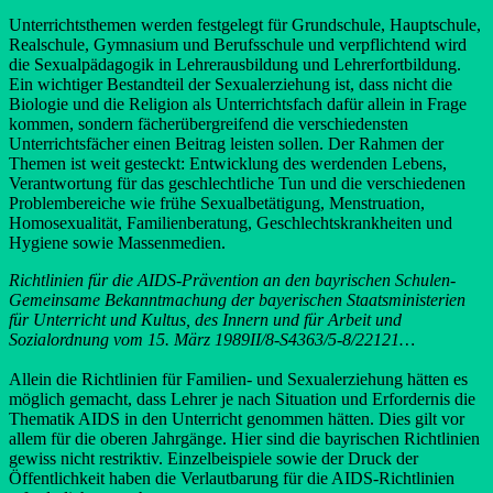
Unterrichtsthemen werden festgelegt für Grundschule, Hauptschule,
Realschule, Gymnasium und Berufsschule und verpflichtend wird
die Sexualpädagogik in Lehrerausbildung und Lehrerfortbildung.
Ein wichtiger Bestandteil der Sexualerziehung ist, dass nicht die
Biologie und die Religion als Unterrichtsfach dafür allein in Frage
kommen, sondern fächerübergreifend die verschiedensten
Unterrichtsfächer einen Beitrag leisten sollen. Der Rahmen der
Themen ist weit gesteckt: Entwicklung des werdenden Lebens,
Verantwortung für das geschlechtliche Tun und die verschiedenen
Problembereiche wie frühe Sexualbetätigung, Menstruation,
Homosexualität, Familienberatung, Geschlechtskrankheiten und
Hygiene sowie Massenmedien.
Richtlinien für die AIDS-Prävention an den bayrischen Schulen-
Gemeinsame Bekanntmachung der bayerischen Staatsministerien
für Unterricht und Kultus, des Innern und für Arbeit und
Sozialordnung vom 15. März 1989II/8-S4363/5-8/22121…
Allein die Richtlinien für Familien- und Sexualerziehung hätten es
möglich gemacht, dass Lehrer je nach Situation und Erfordernis die
Thematik AIDS in den Unterricht genommen hätten. Dies gilt vor
allem für die oberen Jahrgänge. Hier sind die bayrischen Richtlinien
gewiss nicht restriktiv. Einzelbeispiele sowie der Druck der
Öffentlichkeit haben die Verlautbarung für die AIDS-Richtlinien