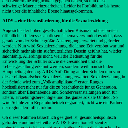
den Lehrern die Möglichkeit gegeben haben, sich in diese
schwierige Materie einzuarbeiten. Leider ist Fortbildung bis heute
nicht über die inhaltliche Ebene hinausgekommen.
AIDS – eine Herausforderung für die Sexualerziehung
Angesichts der hohen gesellschaftlichen Brisanz und des breiten
öffentlichen Interesses an diesem Thema verwundert es nicht, dass
gerade von der Schule größte Anstrengung erwartet und gefordert
werden. Nun wird Sexualerziehung, die lange Zeit verpönt war und
sicherlich mehr als ein stiefmütterliches Dasein geführt hat, wieder
salonfähig. Allerdings nicht, weil die Bedeutung für die
Entwicklung der Schüler sowie die Gesundheit und die
Lebensgestaltung erkannt werden, sondern weil man sich den
Hauptbeitrag der sog. AIDS-Aufklärung an den Schulen nun von
dieser obligatorischen Sexualerziehung erwartet. Sexualerziehung in
der Schule wird zum „Volksmuliplikator“ ersten Ranges
hochstilisiert nicht nur für die zu beschulende junge Generation,
sondern über Elternabende und Sonderveranstaltungen auch für
Eltern, Erziehungsberechtigte und das ganze soziale Umfeld. So
wird Schule zum Reparaturbetrieb degradiert, nicht wie ein Partner
der regionalen Infrastruktur.
Ob dieser Rahmen tatsächlich geeignet ist, gesundheitspolitisch
geforderte und unbestreitbare AIDS-Prävention effizient zu
unterstützen, ist sicher nicht ausdiskutiert. Allein die Tatsache, dass