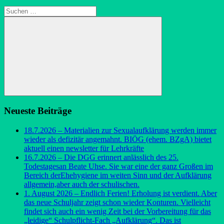
Suchen
nach:
Suchen
Neueste Beiträge
18.7.2026 – Materialien zur Sexualaufklärung werden immer
wieder als defizitär angemahnt. BIÖG (ehem. BZgA) bietet
aktuell einen newsletter für Lehrkräfte
16.7.2026 – Die DGG erinnert anlässlich des 25.
Todestagesan Beate Uhse. Sie war eine der ganz Großen im
Bereich derEhehygiene im weiten Sinn und der Aufklärung
allgemein,aber auch der schulischen.
1. August 2026 – Endlich Ferien! Erholung ist verdient. Aber
das neue Schuljahr zeigt schon wieder Konturen. Vielleicht
findet sich auch ein wenig Zeit bei der Vorbereitung für das
„leidige“ Schulpflicht-Fach „Aufklärung“. Das ist