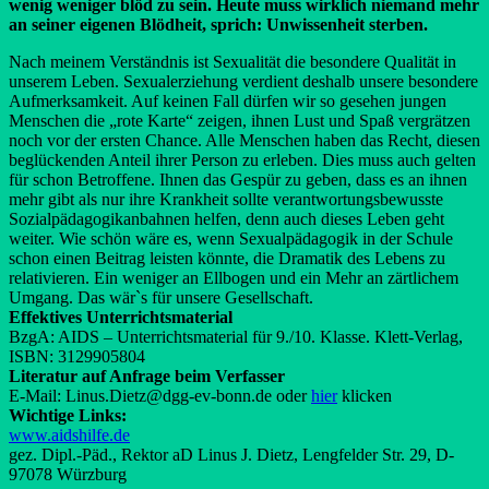
wenig weniger blöd zu sein. Heute muss wirklich niemand mehr
an seiner eigenen Blödheit, sprich: Unwissenheit sterben.
Nach meinem Verständnis ist Sexualität die besondere Qualität in
unserem Leben. Sexualerziehung verdient deshalb unsere besondere
Aufmerksamkeit. Auf keinen Fall dürfen wir so gesehen jungen
Menschen die „rote Karte“ zeigen, ihnen Lust und Spaß vergrätzen
noch vor der ersten Chance. Alle Menschen haben das Recht, diesen
beglückenden Anteil ihrer Person zu erleben. Dies muss auch gelten
für schon Betroffene. Ihnen das Gespür zu geben, dass es an ihnen
mehr gibt als nur ihre Krankheit sollte verantwortungsbewusste
Sozialpädagogikanbahnen helfen, denn auch dieses Leben geht
weiter. Wie schön wäre es, wenn Sexualpädagogik in der Schule
schon einen Beitrag leisten könnte, die Dramatik des Lebens zu
relativieren. Ein weniger an Ellbogen und ein Mehr an zärtlichem
Umgang. Das wär`s für unsere Gesellschaft.
Effektives Unterrichtsmaterial
BzgA: AIDS – Unterrichtsmaterial für 9./10. Klasse. Klett-Verlag,
ISBN: 3129905804
Literatur auf Anfrage beim Verfasser
E-Mail: Linus.Dietz@dgg-ev-bonn.de oder
hier
klicken
Wichtige Links:
www.aidshilfe.de
gez. Dipl.-Päd., Rektor aD Linus J. Dietz, Lengfelder Str. 29, D-
97078 Würzburg