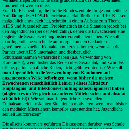
Verhaltensrepertoire, ohne dass grundsätzlich das Sexualverhalten
umorientiert werden muss.
Frau Dr. Etschenberg, die für die Bundeszentrale für gesundheitliche
Aufklärung des AIDS-Unterrichtsmaterial für die 9. und 10. Klassen
maßgeblich entwickelt hat, schreibt in einem Aufsatz zum Thema
AIDS und Jugendschutz: „Problematisch ist die Situation jedoch bei
den Jugendlichen (bei der Mehrzahl?), denen die Erwachsenen eine
begleitende Sexualerziehung bisher vorenthalten haben. Wie soll
man Jugendliche von heute auf morgen an den Gedanken
gewöhnen, sexuellen Kontakten nur zuzustimmen, wenn sich die
Partner über AIDS unterhalten und diesbezüglich
Schutzmaßnahmen verabredet haben (u.a. Verwendung von
Kondomen), wenn bisher das Reden über Sexualität, und zwar das
offene, partnerschaftliche Reden, nicht geübt worden ist?
Wie soll
man Jugendlichen die Verwendung von Kondomen auf
angemessenen Weise beibringen, wenn bisher die meisten
Erwachsenen (einschließlich Lehrer ) dieses Mittel zur
Empfängnis- und Infektionsverhütung nahezu ignoriert haben
(obgleich es im Vergleich zu anderen Mitteln sicher und absolut
schädlich ist)?
Wie soll man Jugendliche zur sexuellen
Enthaltsamkeit in riskanten Situationen motivieren, wenn man bisher
den medialen Miterziehern kampflos zugestanden hat, Jugendliche
sexuell „aufzureizen“?
Die allseits kontrovers geführten Diskussionen darüber, was Schule