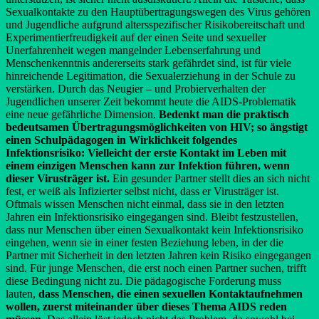
Sexualkontakte zu den Hauptübertragungswegen des Virus gehören
und Jugendliche aufgrund altersspezifischer Risikobereitschaft und
Experimentierfreudigkeit auf der einen Seite und sexueller
Unerfahrenheit wegen mangelnder Lebenserfahrung und
Menschenkenntnis andererseits stark gefährdet sind, ist für viele
hinreichende Legitimation, die Sexualerziehung in der Schule zu
verstärken. Durch das Neugier – und Probierverhalten der
Jugendlichen unserer Zeit bekommt heute die AIDS-Problematik
eine neue gefährliche Dimension.
Bedenkt man die praktisch
bedeutsamen Übertragungsmöglichkeiten von HIV; so ängstigt
einen Schulpädagogen in Wirklichkeit folgendes
Infektionsrisiko: Vielleicht der erste Kontakt im Leben mit
einem einzigen Menschen kann zur Infektion führen, wenn
dieser Virusträger ist.
Ein gesunder Partner stellt dies an sich nicht
fest, er weiß als Infizierter selbst nicht, dass er Virusträger ist.
Oftmals wissen Menschen nicht einmal, dass sie in den letzten
Jahren ein Infektionsrisiko eingegangen sind. Bleibt festzustellen,
dass nur Menschen über einen Sexualkontakt kein Infektionsrisiko
eingehen, wenn sie in einer festen Beziehung leben, in der die
Partner mit Sicherheit in den letzten Jahren kein Risiko eingegangen
sind. Für junge Menschen, die erst noch einen Partner suchen, trifft
diese Bedingung nicht zu. Die pädagogische Forderung muss
lauten,
dass Menschen, die einen sexuellen Kontaktaufnehmen
wollen, zuerst miteinander über dieses Thema AIDS reden