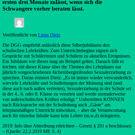
ersten drei Monate zulässt, wenn sich die
Schwangere vorher beraten lässt.
Veröffentlicht von
Linus Dietz
Die DGG empfiehlt anlässlich diese Silberjubiläums den
schulischen Lehrkräften: Zum Unterrichtsbeginn eignen sich
Gespräche mit Schülerinnen und Schülern zu aktuellen Ereignissen.
Ein Jubiläum wie dieses mag als Beispiel gelten. Danach fällt es
leichter, mit dieser Klasse über die Themen des Lehrplanes zur
jährlich vorgeschriebenen fächerübergreifenden Sexualerziehung zu
sprechen. Daran erinnert Dietz: „Es ist immer wieder verwunderlich,
wieviele Lehrkräfte und Schulleitungen der Meinung sind (und
diese auch nach außen vertreten), Sexualerziehung in der Schule sei
in der 4., 6. oder 8. Klasse zu verorten und werde normalerweise
von außerschulischen Kräften erledigt.“ Unbestritten KÖNNEN
nach Rücksprache mit der Schulleitung auch „Gäste“ am
lehrplanmäßigen Unterricht mitwirken, – aber die Verantwortung
auch für einzelne Inhalte kann kein Lehrer (m,w,d) delegieren.
2019: Info über Abtreibung erleichtert – Gesetz § 291 a beschlossen
– (Quelle: 22.2.2019 MP, S. 4)