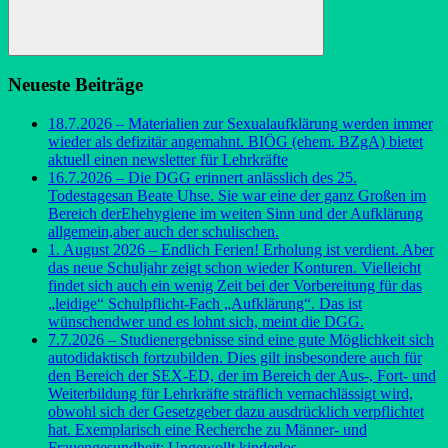
Suchen
Neueste Beiträge
18.7.2026 – Materialien zur Sexualaufklärung werden immer
wieder als defizitär angemahnt. BIÖG (ehem. BZgA) bietet
aktuell einen newsletter für Lehrkräfte
16.7.2026 – Die DGG erinnert anlässlich des 25.
Todestagesan Beate Uhse. Sie war eine der ganz Großen im
Bereich derEhehygiene im weiten Sinn und der Aufklärung
allgemein,aber auch der schulischen.
1. August 2026 – Endlich Ferien! Erholung ist verdient. Aber
das neue Schuljahr zeigt schon wieder Konturen. Vielleicht
findet sich auch ein wenig Zeit bei der Vorbereitung für das
„leidige“ Schulpflicht-Fach „Aufklärung“. Das ist
wünschendwer und es lohnt sich, meint die DGG.
7.7.2026 – Studienergebnisse sind eine gute Möglichkeit sich
autodidaktisch fortzubilden. Dies gilt insbesondere auch für
den Bereich der SEX-ED, der im Bereich der Aus-, Fort- und
Weiterbildung für Lehrkräfte sträflich vernachlässigt wird,
obwohl sich der Gesetzgeber dazu ausdrücklich verpflichtet
hat. Exemplarisch eine Recherche zu Männer- und
Frauengesundheit: Ungewollt kinderlos …