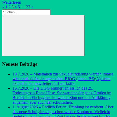
Weiterlesen
Seitennummerierung
Vorherige
Nächste
«
1
2
3
4
5
…
27
»
Suchen
Beiträge
Beiträge
der
nach:
Beiträge
Suchen
Neueste Beiträge
18.7.2026 – Materialien zur Sexualaufklärung werden immer
wieder als defizitär angemahnt. BIÖG (ehem. BZgA) bietet
aktuell einen newsletter für Lehrkräfte
16.7.2026 – Die DGG erinnert anlässlich des 25.
Todestagesan Beate Uhse. Sie war eine der ganz Großen im
Bereich derEhehygiene im weiten Sinn und der Aufklärung
allgemein,aber auch der schulischen.
1. August 2026 – Endlich Ferien! Erholung ist verdient. Aber
das neue Schuljahr zeigt schon wieder Konturen. Vielleicht
findet sich auch ein wenig Zeit bei der Vorbereitung für das